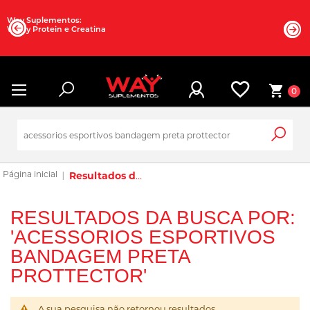
Way Suplementos:
Whey Protein e Creatina
0
Resultados da busca por: 'acessorios esportivos bandagem preta prottector'
RESULTADOS DA BUSCA POR:
'ACESSORIOS ESPORTIVOS
BANDAGEM PRETA
PROTTECTOR'
A sua pesquisa não retornou resultados.