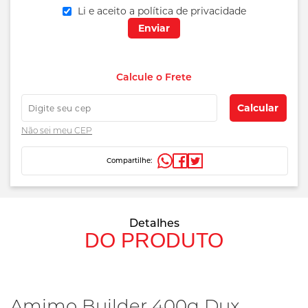
Li e aceito a política de privacidade
Enviar
preços
Calcule o Frete
e
prazos
Calcular
de
Não sei
meu CEP
entrega
Compartilhe:
Detalhes
DO PRODUTO
Amimo Builder 400g Dux