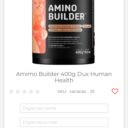
imagens
Amimo Builder 400g Dux Human
Saltar
para
Health
o
início
Adic
SKU
variacao - 25
da
aos
Galeria
favo
de
imagens