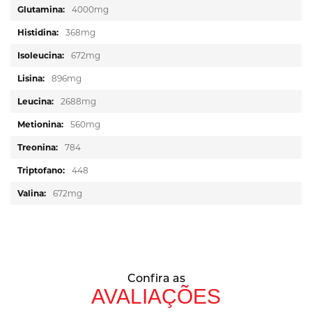
4000mg
368mg
672mg
896mg
2688mg
560mg
784
448
672mg
Confira as
AVALIAÇÕES