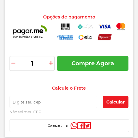
Opções de pagamento
Compre Agora
Adicionar
aos
preços
favoritos
Calcule o Frete
e
prazos
Calcular
de
Não sei
meu CEP
entrega
Compartilhe: