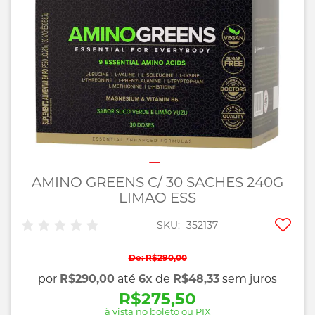
imagens
AMINO GREENS C/ 30 SACHES 240G
Saltar
para
LIMAO ESS
o
início
Adic
SKU
352137
da
aos
Galeria
favo
R$290,00
de
por
R$290,00
até
6x
de
R$48,33
sem juros
imagens
R$275,50
à vista no boleto ou PIX