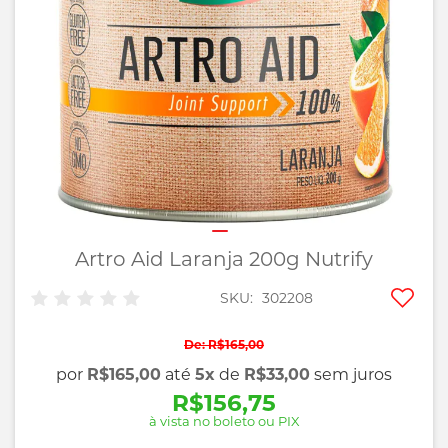
imagens
Artro Aid Laranja 200g Nutrify
Saltar
para
o
Adic
SKU
302208
início
aos
da
favo
R$165,00
Galeria
por
R$165,00
até
5x
de
R$33,00
sem juros
de
imagens
R$156,75
à vista no boleto ou PIX