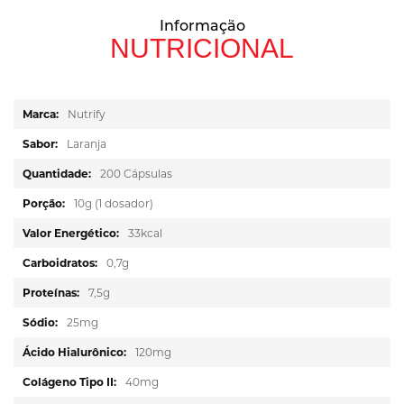
Informação
NUTRICIONAL
Mais
Nutrify
informações
Laranja
200 Cápsulas
10g (1 dosador)
33kcal
0,7g
7,5g
25mg
120mg
40mg