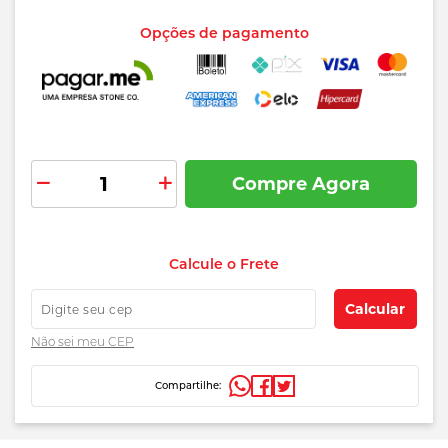
Opções de pagamento
Compre Agora
Adicionar
aos
preços
favoritos
Calcule o Frete
e
prazos
Calcular
de
Não sei
meu CEP
entrega
Compartilhe: