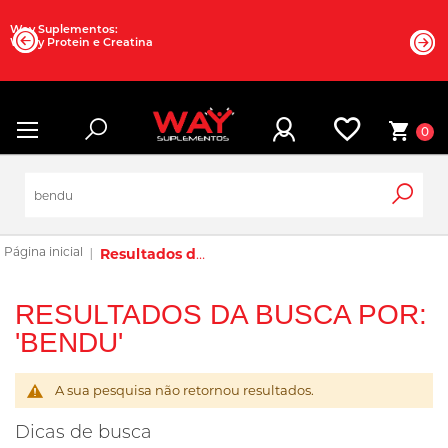
Way Suplementos:
Whey Protein e Creatina
0
Resultados da busca por: 'bendu'
RESULTADOS DA BUSCA POR:
'BENDU'
A sua pesquisa não retornou resultados.
Dicas de busca