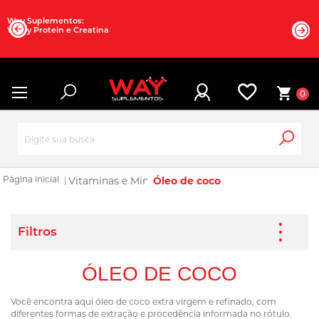
Way Suplementos:
Whey Protein e Creatina
0
Vitaminas e Mineirais
Óleo de coco
ÓLEO DE COCO
Você encontra aqui óleo de coco extra virgem e refinado, com
diferentes formas de extração e procedência informada no rótulo.