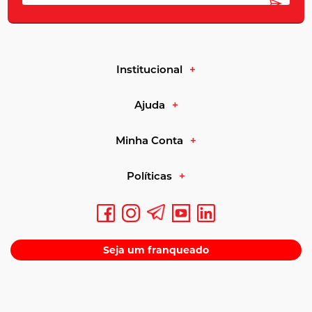
Fonte de
ácidos graxos de cadeia média
(AGCM)
Institucional
Disponível em versão
extra virgem
e refinada
Ajuda
Uso culinário versátil, incluindo preparações quentes
Minha Conta
e frias
Políticas
Textura sólida em temperatura ambiente e líquida
quando aquecido
Seja um franqueado
Guia de compra