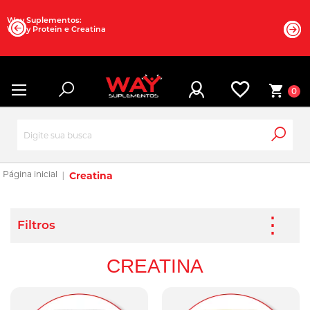
Way Suplementos:
Whey Protein e Creatina
0
Creatina
CREATINA