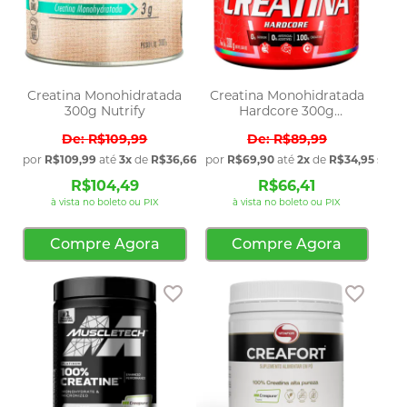
Creatina Monohidratada
Creatina Monohidratada
300g Nutrify
Hardcore 300g
Integralmedica
R$109,99
R$89,99
por
R$109,99
até
3x
de
R$36,66
sem juros
por
R$69,90
até
2x
de
R$34,95
sem j
R$104,49
R$66,41
à vista no boleto ou PIX
à vista no boleto ou PIX
Compre Agora
Compre Agora
Adicionar aos favoritos
Adicio