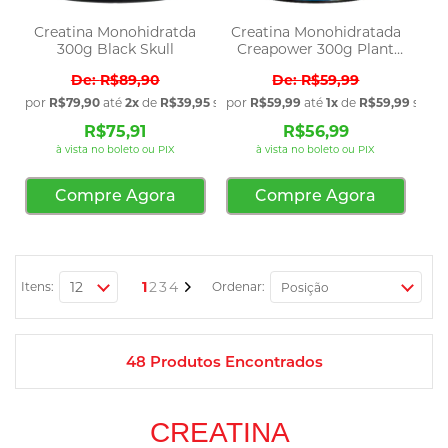
Creatina Monohidratda
Creatina Monohidratada
300g Black Skull
Creapower 300g Plant
Power
R$89,90
R$59,99
por
R$79,90
até
2x
de
R$39,95
sem juros
por
R$59,99
até
1x
de
R$59,99
sem j
R$75,91
R$56,99
à vista no boleto ou PIX
à vista no boleto ou PIX
Compre Agora
Compre Agora
Página
Você esta lendo a pagina
Página
Página
Página
Página
Próximo
1
2
3
4
Itens:
Ordenar:
48
Produtos Encontrados
CREATINA