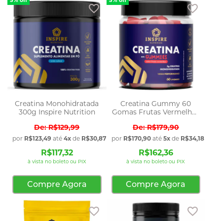
5% off
5% off
Adicionar aos favoritos
Adicio
Creatina Monohidratada
Creatina Gummy 60
300g Inspire Nutrition
Gomas Frutas Vermelhas
Inspire Nutrition
R$129,99
R$179,90
por
R$123,49
até
4x
de
R$30,87
sem juros
por
R$170,90
até
5x
de
R$34,18
sem 
R$117,32
R$162,36
à vista no boleto ou PIX
à vista no boleto ou PIX
Compre Agora
Compre Agora
Adicionar aos favoritos
Adicio