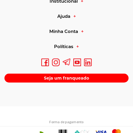
Institucional
Dose diária padrão de 3 g por porção
Ajuda
Formatos monohidratado e
Creapure
Minha Conta
Políticas
Rótulos com composição e origem informadas
Para que serve
Seja um franqueado
A creatina atua repondo a energia usada em movimentos rápidos e
explosivos. Isso pode contribuir para você sustentar mais repetições
e manter a intensidade ao longo da sessão, favorecendo o estímulo
necessário para hipertrofia quando combinada a treino e
alimentação adequados.
Forma de pagamento
Guia de compra