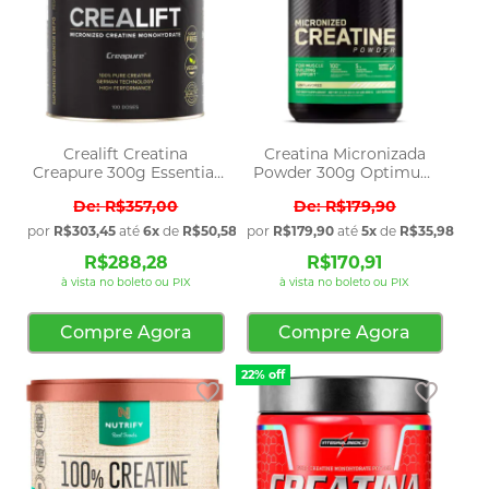
Crealift Creatina
Creatina Micronizada
Creapure 300g Essential
Powder 300g Optimum
Nutrition
Nutrition
R$357,00
R$179,90
por
R$303,45
até
6x
de
R$50,58
sem juros
por
R$179,90
até
5x
de
R$35,98
sem 
R$288,28
R$170,91
à vista no boleto ou PIX
à vista no boleto ou PIX
Compre Agora
Compre Agora
22% off
Adicionar aos favoritos
Adicio