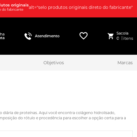
utos originais
alt="selo produtos originais direto do fabricante"
o do fabricante
Sacola
nha
Atendimento
|
nta
0
itens
Objetivos
Marcas
diária de proteínas. Aqui você encontra colágeno hidrolisado,
posição do rótulo e procedência para escolher a opção certa para a