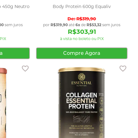
do 450g Neutro
Body Protein 600g Equaliv
R$319,90
00
sem juros
por
R$319,90
até
6x
de
R$53,32
sem juros
R$303,91
 PIX
à vista no boleto ou PIX
a
Compre Agora
Adicionar aos favoritos
Adici