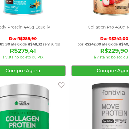
ody Protein 440g Equaliv
Collagen Pro 450g N
R$289,90
R$242,00
89,90
até
6x
de
R$48,32
sem juros
por
R$242,00
até
6x
de
R$40
R$275,41
R$229,90
à vista no boleto ou PIX
à vista no boleto ou
Compre Agora
Compre Agor
Adicionar aos favoritos