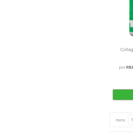
Beleza, Cabelo, unha e Pele
Fertilidade e Libido
Ossos e Articulação
Digestão
Qualidade do Sono
Controle de Colesterol e Triglicerídeos
Colla
Infantil
Saúde Hepática
TPM e Humor
por
R$2
Olhos e Visão
Imunidade
Antioxidandes e Detox
Definição Muscular
Suplementos
Bcaa
Itens:
Glutamina
Termogênico