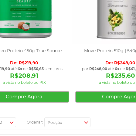
gen Protein 450g True Source
Move Protein 510g | 540
R$219,90
R$248,00
19,90
até
6x
de
R$36,65
sem juros
por
R$248,00
até
6x
de
R$41,
R$208,91
R$235,60
à vista no boleto ou PIX
à vista no boleto ou
Compre Agora
Compre Agor
Ordenar: