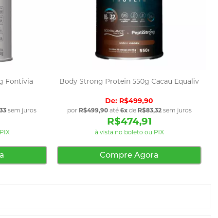
g Fontívia
Body Strong Protein 550g Cacau Equaliv
R$499,90
33
sem juros
por
R$499,90
até
6x
de
R$83,32
sem juros
R$474,91
 PIX
à vista no boleto ou PIX
a
Compre Agora