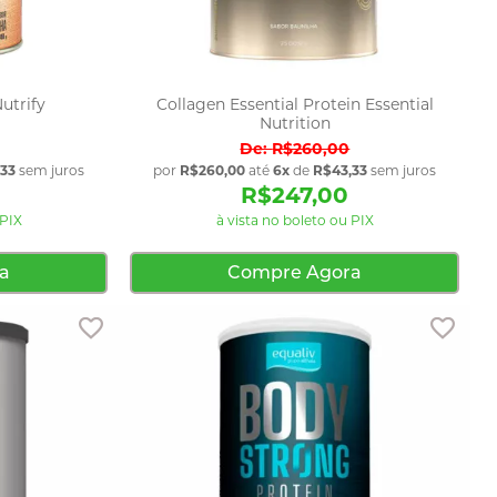
utrify
Collagen Essential Protein Essential
Nutrition
R$260,00
,33
sem juros
por
R$260,00
até
6x
de
R$43,33
sem juros
R$247,00
 PIX
à vista no boleto ou PIX
a
Compre Agora
Adicionar aos favoritos
Adici