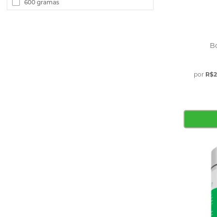
600 gramas
Cafeína
ZMA
Melatonina
Maca Peruana
B
Antioxidandes
Fitoterápicos
por
R$2
Cúrcuma
Própolis
Objetivos
Dieta e Emagrecimento
Força
Resistência e Endurance
Ganho de Massa
Saúde e Energia Mental
Foco e Concentração
Sênior 60+
Ansiedade e Stress