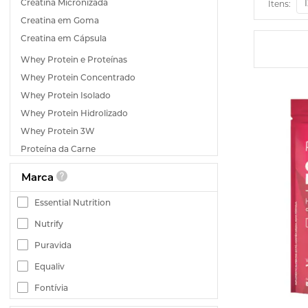
Creatina Micronizada
Itens:
Creatina em Goma
Creatina em Cápsula
Whey Protein e Proteínas
Whey Protein Concentrado
Whey Protein Isolado
Whey Protein Hidrolizado
Whey Protein 3W
Proteína da Carne
Proteína Vegana
Marca
Proteína do Colágeno
Essential Nutrition
Colágeno
Colágeno Tipo 1
Nutrify
Colágeno Tipo 2
Puravida
Colágeno Hidrolisado
Equaliv
Colágeno Verisol
Fontívia
Pré-treino