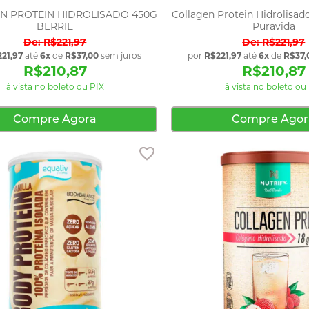
N PROTEIN HIDROLISADO 450G
Collagen Protein Hidrolisa
BERRIE
Puravida
R$221,97
R$221,97
21,97
até
6x
de
R$37,00
sem juros
por
R$221,97
até
6x
de
R$37,
R$210,87
R$210,87
à vista no boleto ou PIX
à vista no boleto ou
Compre Agora
Compre Agor
Adicionar aos favoritos