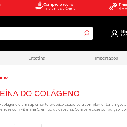
Compre e retire
o
Prod
na loja mais próxima
diret
Mi
Co
Pesquisa
Creatina
Importados
geno
EÍNA DO COLÁGENO
o colágeno é um suplemento proteico usado para complementar a ingestão 
versões com vitamina C, em pó ou cápsulas. Compare dose por porção, com