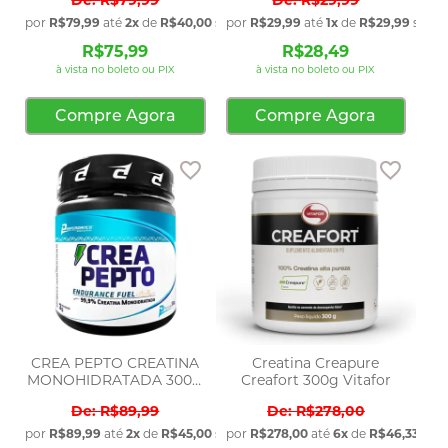
por
R$79,99
até
2x
de
R$40,00
sem juros
por
R$29,99
até
1x
de
R$29,99
sem j
R$75,99
R$28,49
à vista no boleto ou PIX
à vista no boleto ou PIX
Compre Agora
Compre Agora
Adicionar aos favoritos
Adicio
CREA PEPTO CREATINA
Creatina Creapure
MONOHIDRATADA 300G
Creafort 300g Vitafor
P
R$89,99
R$278,00
por
R$89,99
até
2x
de
R$45,00
sem juros
por
R$278,00
até
6x
de
R$46,33
sem 