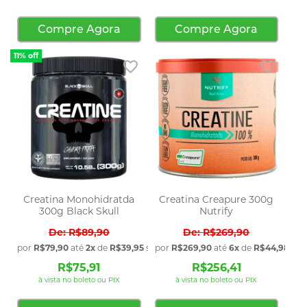
Compre Agora
Compre Agora
11% off
Adicionar aos favoritos
Adicio
Creatina Monohidratda
Creatina Creapure 300g
300g Black Skull
Nutrify
R$89,90
R$269,90
por
R$79,90
até
2x
de
R$39,95
sem juros
por
R$269,90
até
6x
de
R$44,98
sem
R$75,91
R$256,41
à vista no boleto ou PIX
à vista no boleto ou PIX