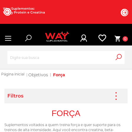
Way Suplementos:
Whey Protein e Creatina
0
Objetivos
Força
FORÇA
Suplementos voltados a quem treina força e quer suporte para os
treinos de alta intensidade. Aqui você encontra creatina, beta-