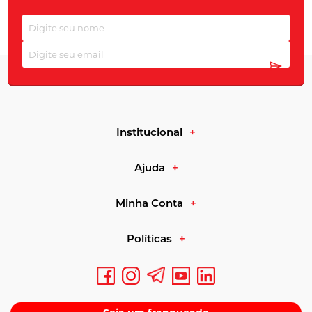
dose e tempo de uso.
Creatina
: associada ao aumento de força em
exercícios de alta intensidade quando combinada a
treino regular
Institucional
Beta-alanina
: relacionada à tolerância a esforços
repetidos de curta duração
Ajuda
Minha Conta
Cafeína
: usada para percepção de menor esforço e
prontidão antes do treino
Políticas
Pré-treino
s combinados: reúnem mais de um ativo
em uma única fórmula