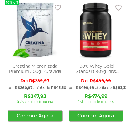
10% off
Adicionar aos favoritos
Adicio
Creatina Micronizada
100% Whey Gold
Premium 300g Puravida
Standart 907g 2lbs
Optimum Nutrition
R$289,97
R$499,99
por
R$260,97
até
6x
de
R$43,50
sem juros
por
R$499,99
até
6x
de
R$83,33
sem 
R$247,92
R$474,99
à vista no boleto ou PIX
à vista no boleto ou PIX
Compre Agora
Compre Agora