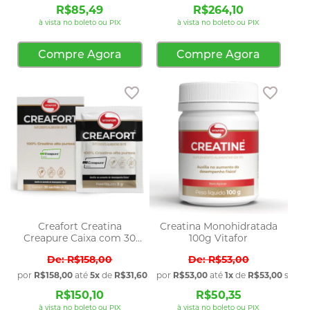
R$85,49
R$264,10
à vista no boleto ou PIX
à vista no boleto ou PIX
Compre Agora
Compre Agora
Adicionar aos favoritos
Adicio
Creafort Creatina
Creatina Monohidratada
Creapure Caixa com 30
100g Vitafor
Saches 3g Vitafor
R$158,00
R$53,00
por
R$158,00
até
5x
de
R$31,60
sem juros
por
R$53,00
até
1x
de
R$53,00
sem j
R$150,10
R$50,35
à vista no boleto ou PIX
à vista no boleto ou PIX