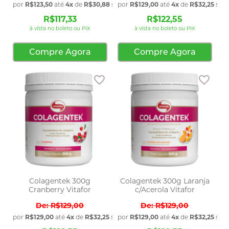
por
R$123,50
até
4x
de
R$30,88
sem juros
por
R$129,00
até
4x
de
R$32,25
sem 
R$117,33
R$122,55
à vista no boleto ou PIX
à vista no boleto ou PIX
Compre Agora
Compre Agora
Adicionar aos favoritos
Adic
Colagentek 300g
Colagentek 300g Laranja
Cranberry Vitafor
c/Acerola Vitafor
R$129,00
R$129,00
por
R$129,00
até
4x
de
R$32,25
sem juros
por
R$129,00
até
4x
de
R$32,25
sem 