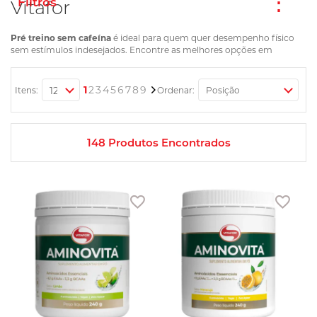
Vitafor
Pré treino sem cafeína
é ideal para quem quer desempenho físico
sem estímulos indesejados. Encontre as melhores opções em
suplementos que garantem energia e foco.
Página
Você esta lendo a pagina
Página
Página
Página
Página
Página
Página
Página
Página
Página
Próximo
1
2
3
4
5
6
7
8
9
Itens:
Ordenar:
148
Produtos Encontrados
Adicionar aos favoritos
Adic