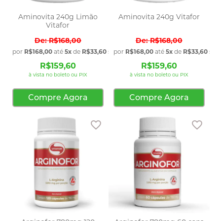
Aminovita 240g Limão
Aminovita 240g Vitafor
Vitafor
R$168,00
R$168,00
por
R$168,00
até
5x
de
R$33,60
sem juros
por
R$168,00
até
5x
de
R$33,60
sem
R$159,60
R$159,60
à vista no boleto ou PIX
à vista no boleto ou PIX
Compre Agora
Compre Agora
Adicionar aos favoritos
Adic