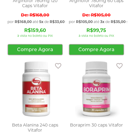
Arginofor 780mg 120
Arginofor 780mg 60 caps
Caps Vitafor
Vitafor
R$168,00
R$105,00
por
R$168,00
até
5x
de
R$33,60
sem juros
por
R$105,00
até
3x
de
R$35,00
sem 
R$159,60
R$99,75
à vista no boleto ou PIX
à vista no boleto ou PIX
Compre Agora
Compre Agora
Adicionar aos favoritos
Adic
Beta Alanina 240 caps
Boraprim 30 caps Vitafor
Vitafor