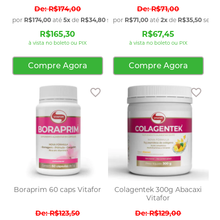
R$174,00
R$71,00
por
R$174,00
até
5x
de
R$34,80
sem juros
por
R$71,00
até
2x
de
R$35,50
sem j
R$165,30
R$67,45
à vista no boleto ou PIX
à vista no boleto ou PIX
Compre Agora
Compre Agora
Adicionar aos favoritos
Adic
Boraprim 60 caps Vitafor
Colagentek 300g Abacaxi
Vitafor
R$123,50
R$129,00