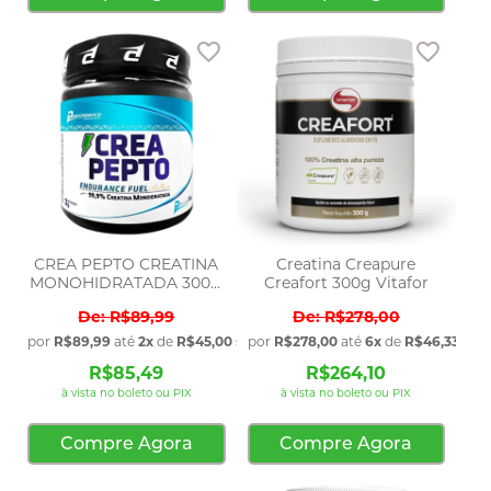
Adicionar aos favoritos
Adicio
CREA PEPTO CREATINA
Creatina Creapure
MONOHIDRATADA 300G
Creafort 300g Vitafor
P
R$89,99
R$278,00
por
R$89,99
até
2x
de
R$45,00
sem juros
por
R$278,00
até
6x
de
R$46,33
sem 
R$85,49
R$264,10
à vista no boleto ou PIX
à vista no boleto ou PIX
Compre Agora
Compre Agora