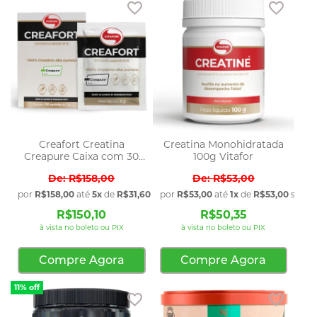
Adicionar aos favoritos
Adicio
Creafort Creatina
Creatina Monohidratada
Creapure Caixa com 30
100g Vitafor
Saches 3g Vitafor
R$158,00
R$53,00
por
R$158,00
até
5x
de
R$31,60
sem juros
por
R$53,00
até
1x
de
R$53,00
sem j
R$150,10
R$50,35
à vista no boleto ou PIX
à vista no boleto ou PIX
Compre Agora
Compre Agora
11% off
Adicionar aos favoritos
Adicio