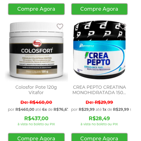
Compre Agora
Compre Agora
Adicionar aos favoritos
Adicio
Colosfor Pote 120g
CREA PEPTO CREATINA
Vitafor
MONOHIDRATADA 150G
P
R$460,00
R$29,99
por
R$460,00
até
6x
de
R$76,67
sem juros
por
R$29,99
até
1x
de
R$29,99
sem j
R$437,00
R$28,49
à vista no boleto ou PIX
à vista no boleto ou PIX
Compre Agora
Compre Agora