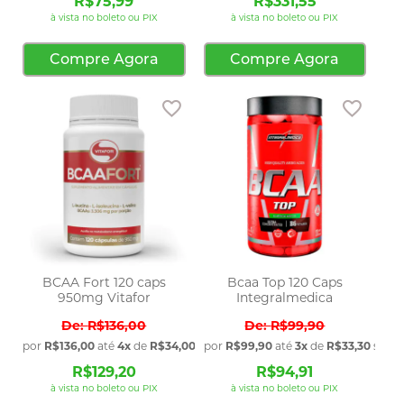
R$75,99
R$331,55
à vista no boleto ou PIX
à vista no boleto ou PIX
Compre Agora
Compre Agora
Adicionar aos favoritos
Adicio
BCAA Fort 120 caps
Bcaa Top 120 Caps
950mg Vitafor
Integralmedica
R$136,00
R$99,90
por
R$136,00
até
4x
de
R$34,00
sem juros
por
R$99,90
até
3x
de
R$33,30
sem j
R$129,20
R$94,91
à vista no boleto ou PIX
à vista no boleto ou PIX