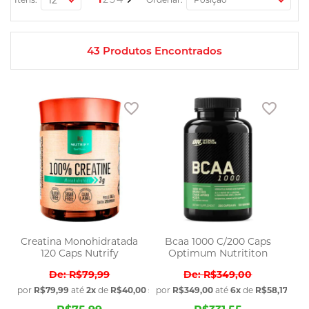
43
Produtos Encontrados
Adicionar aos favoritos
Adicio
Creatina Monohidratada
Bcaa 1000 C/200 Caps
120 Caps Nutrify
Optimum Nutrititon
R$79,99
R$349,00
por
R$79,99
até
2x
de
R$40,00
sem juros
por
R$349,00
até
6x
de
R$58,17
sem 