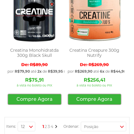
Creatina Monohidratda
Creatina Creapure 300g
300g Black Skull
Nutrify
R$89,90
R$269,90
por
R$79,90
até
2x
de
R$39,95
sem juros
por
R$269,90
até
6x
de
R$44,98
sem
R$75,91
R$256,41
à vista no boleto ou PIX
à vista no boleto ou PIX
Compre Agora
Compre Agora
Página
Você esta lendo a pagina
Página
Página
Página
Página
Próximo
1
2
3
4
Itens:
Ordenar: