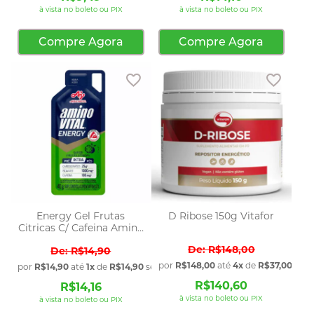
à vista no boleto ou PIX
à vista no boleto ou PIX
Compre Agora
Compre Agora
Adicionar aos favoritos
Adicio
Energy Gel Frutas
D Ribose 150g Vitafor
Citricas C/ Cafeina Amino
Vital
R$148,00
R$14,90
por
R$148,00
até
4x
de
R$37,00
sem 
por
R$14,90
até
1x
de
R$14,90
sem juros
R$140,60
R$14,16
à vista no boleto ou PIX
à vista no boleto ou PIX