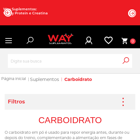
Way Suplementos:
Whey Protein e Creatina
0
Suplementos
Carboidrato
CARBOIDRATO
O carboidrato em pó é usado para repor energia antes, durante ou
depois do treino, complementando a alimentação em fases de