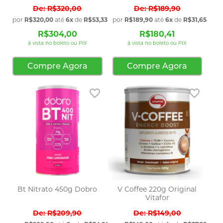
R$320,00
R$189,90
por
R$320,00
até
6x
de
R$53,33
sem juros
por
R$189,90
até
6x
de
R$31,65
sem 
R$304,00
R$180,41
à vista no boleto ou PIX
à vista no boleto ou PIX
Compre Agora
Compre Agora
Adicionar aos favoritos
Adicio
Bt Nitrato 450g Dobro
V Coffee 220g Original
Vitafor
R$209,90
R$149,00