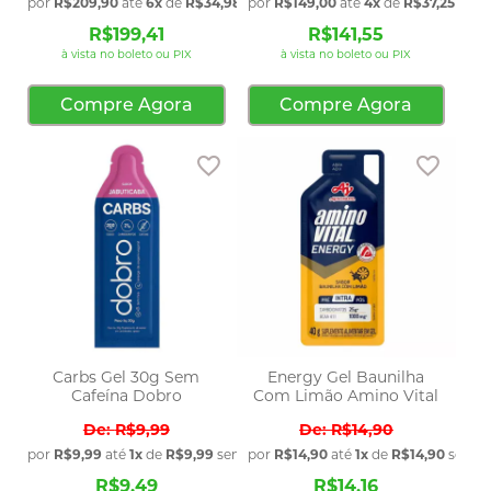
por
R$209,90
até
6x
de
R$34,98
sem juros
por
R$149,00
até
4x
de
R$37,25
sem 
R$199,41
R$141,55
à vista no boleto ou PIX
à vista no boleto ou PIX
Compre Agora
Compre Agora
Adicionar aos favoritos
Adicio
Carbs Gel 30g Sem
Energy Gel Baunilha
Cafeína Dobro
Com Limão Amino Vital
R$9,99
R$14,90
por
R$9,99
até
1x
de
R$9,99
sem juros
por
R$14,90
até
1x
de
R$14,90
sem ju
R$9,49
R$14,16