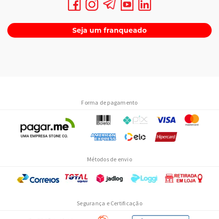
Seja um franqueado
Guia de compra
Escolher um
carboidrato em pó
depende do momento de uso e do
tipo de atividade física. Carboidratos de absorção mais rápida,
como a
dextrose
, tendem a ser usados próximo ou durante o
exercício, enquanto opções de liberação mais gradual, como a
Forma de pagamento
palatinose
, costumam ser indicadas para fornecer energia por
período mais estendido.
Tipo de carboidrato
Verifique no rótulo se o produto é composto por
maltodextrina
,
dextrose
, ciclodextrina,
palatinose
ou uma combinação desses
Métodos de envio
ingredientes. Cada um tem uma curva de absorção diferente, o que
influencia o momento ideal de consumo.
Dose e modo de uso
A quantidade recomendada por porção e o modo de preparo
Segurança e Certificação
(diluição em água, por exemplo) estão descritos na embalagem.