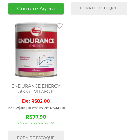
Compre Agora
FORA DE ESTOQUE
Adicionar aos favoritos
ENDURANCE ENERGY
300G - VITAFOR
R$82,00
por
R$82,00
até
2x
de
R$41,00
sem juros
R$77,90
à vista no boleto ou PIX
FORA DE ESTOQUE