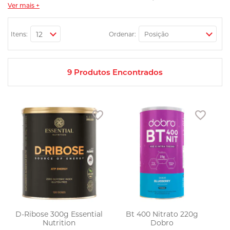
maior gasto calórico. Aqui você encontra opções com diferentes
Ver mais +
velocidades de absorção, dose por porção e composição informada
no rótulo, para escolher conforme sua rotina e objetivo.
Itens:
Ordenar:
9
Produtos Encontrados
Adicionar aos favoritos
Adicio
D-Ribose 300g Essential
Bt 400 Nitrato 220g
Nutrition
Dobro