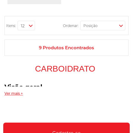
Itens:
Ordenar:
9
Produtos Encontrados
CARBOIDRATO
Visão geral
Ver mais +
O
carboidrato em pó
é um suplemento alimentar formulado para
fornecer energia de forma prática, especialmente em momentos de
maior demanda física, como treinos longos ou intensos. Ele não
substitui as fontes de carboidrato da alimentação, mas funciona
como um complemento fácil de dosar e transportar.
No rótulo de cada produto você encontra informações como tipo