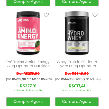
Compre Agora
Compre Agora
Adicionar aos favoritos
Adicio
Pré-Treino Amino Energy
Whey Protein Platinum
270g Optimum Nutrition
Hydro 800g Optimum
Nutrition
R$239,90
R$649,90
por
R$239,90
até
6x
de
R$39,98
sem juros
por
R$649,90
até
6x
de
R$108,32
sem
R$227,91
R$617,41
à vista no boleto ou PIX
à vista no boleto ou PIX
Compre Agora
Compre Agora