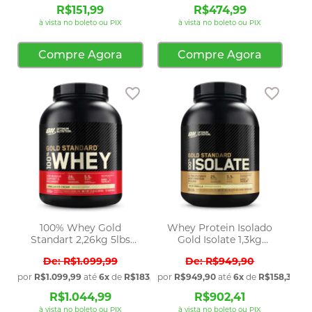
R$151,99
R$474,99
à vista no boleto ou PIX
à vista no boleto ou PIX
Compre Agora
Compre Agora
Adicionar aos favoritos
Adicio
100% Whey Gold
Whey Protein Isolado
Standart 2,26kg 5lbs
Gold Isolate 1,3kg
Optimum Nutrition
Optimum Nutrition
R$1.099,99
R$949,90
por
R$1.099,99
até
6x
de
R$183,33
por
sem juros
R$949,90
até
6x
de
R$158,32
sem
R$1.044,99
R$902,41
à vista no boleto ou PIX
à vista no boleto ou PIX