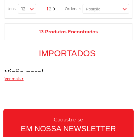
Página
Você esta lendo a pagina
Página
Página
Próximo
1
2
Itens:
Ordenar:
13
Produtos Encontrados
IMPORTADOS
Visão geral
Ver mais +
Suplementos importados são produtos fabricados fora do Brasil e
trazidos ao país por meio de importação regular, com
nota fiscal
e,
quando aplicável, autorização dos órgãos competentes. Você
costuma buscar esse tipo de produto quando quer uma marca
específica, uma fórmula que ainda não tem versão nacional ou uma
opção de sabor e textura diferente das disponíveis localmente.
Cadastre-se
A escolha por um item importado não deve se basear apenas na
EM NOSSA NEWSLETTER
origem, mas nos mesmos critérios de qualquer suplemento:
composição declarada no
rótulo
, dose por porção, forma de uso e