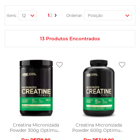
encontra produtos com procedência verificada, nota fiscal e
informações de rótulo para decidir com segurança.
Página
Você esta lendo a pagina
Página
Página
Próximo
1
2
Itens:
Ordenar:
13
Produtos Encontrados
Adicionar aos favoritos
Adicio
Creatina Micronizada
Creatina Micronizada
Powder 300g Optimum
Powder 600g Optimum
Nutrition
Nutrition
R$179,90
R$349,90