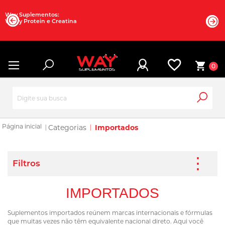
Way Suplementos:
Whey Protein e Creatina
0
Categorias
Importados
IMPORTADOS
Suplementos importados reúnem marcas internacionais e fórmulas
que muitas vezes não têm equivalente nacional direto. Aqui você