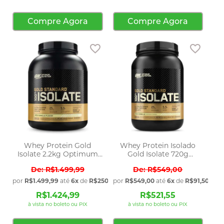
Compre Agora
Compre Agora
Adicionar aos favoritos
Adicio
Whey Protein Gold
Whey Protein Isolado
Isolate 2.2kg Optimum
Gold Isolate 720g
Nutrition
Optimum Nutrition
R$1.499,99
R$549,00
por
R$1.499,99
até
6x
de
R$250,00
por
sem juros
R$549,00
até
6x
de
R$91,50
sem 
R$1.424,99
R$521,55
à vista no boleto ou PIX
à vista no boleto ou PIX