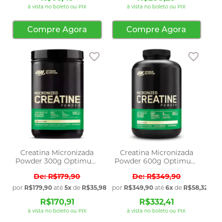
à vista no boleto ou PIX
à vista no boleto ou PIX
Compre Agora
Compre Agora
Adicionar aos favoritos
Adicio
Creatina Micronizada
Creatina Micronizada
Powder 300g Optimum
Powder 600g Optimum
Nutrition
Nutrition
R$179,90
R$349,90
por
R$179,90
até
5x
de
R$35,98
sem juros
por
R$349,90
até
6x
de
R$58,32
sem 
R$170,91
R$332,41
à vista no boleto ou PIX
à vista no boleto ou PIX