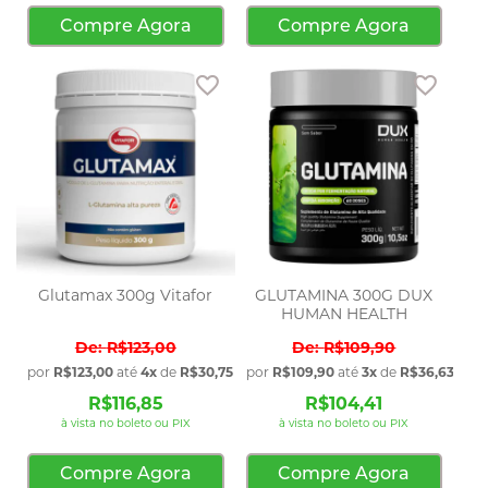
Compre Agora
Compre Agora
Adicionar aos favoritos
Adicio
Glutamax 300g Vitafor
GLUTAMINA 300G DUX
HUMAN HEALTH
R$123,00
R$109,90
por
R$123,00
até
4x
de
R$30,75
sem juros
por
R$109,90
até
3x
de
R$36,63
sem 
R$116,85
R$104,41
à vista no boleto ou PIX
à vista no boleto ou PIX
Compre Agora
Compre Agora