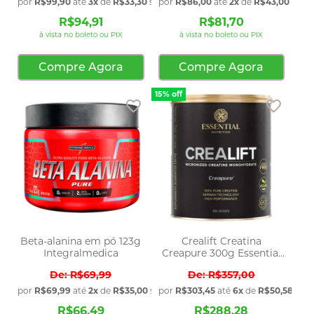
por
R$99,90
até
3x
de
R$33,30
sem juros
por
R$86,00
até
2x
de
R$43,00
sem j
R$94,91
R$81,70
à vista no boleto ou PIX
à vista no boleto ou PIX
Compre Agora
Compre Agora
15% off
Adicionar aos favoritos
Adicio
Beta-alanina em pó 123g
Crealift Creatina
Integralmedica
Creapure 300g Essential
Nutrition
R$69,99
R$357,00
por
R$69,99
até
2x
de
R$35,00
sem juros
por
R$303,45
até
6x
de
R$50,58
sem 
R$66,49
R$288,28