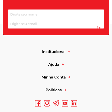
Melhora da oxigenação
e do fluxo sanguíneo.
Recuperação acelerada
após esforço intenso.
Como escolher seu
suplemento
Para otimizar sua
resistência
, considere:
Ingredientes com creatina e beta-alanina.
Fórmulas com BCAA para evitar catabolismo.
Institucional
Pré treino para corrida
que combinam cafeína e taurina.
Ajuda
Para melhor
endurance
, preste atenção em:
Carboidratos de liberação prolongada.
Minha Conta
Aminoácidos essenciais para sustentação de energia.
Minerais que atuam na condução nervosa e contração muscular.
Políticas
Principais produtos em
Resistência e Endurance