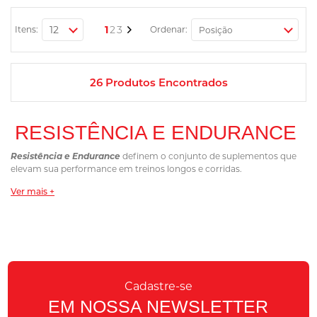
Página
Você esta lendo a pagina
Página
Página
Página
Próximo
1
2
3
Itens:
Ordenar:
26
Produtos Encontrados
RESISTÊNCIA E ENDURANCE
Resistência e Endurance
definem o conjunto de suplementos que
elevam sua performance em treinos longos e corridas.
Seja você atleta amador ou profissional, encontre fórmulas que
Ver mais +
colaboram para maior disposição e recuperação.
Benefícios dos suplementos de
Resistência e Endurance
Aumento de energia
durante atividades prolongadas.
Cadastre-se
Retardo da fadiga muscular
para manter o ritmo.
EM NOSSA NEWSLETTER