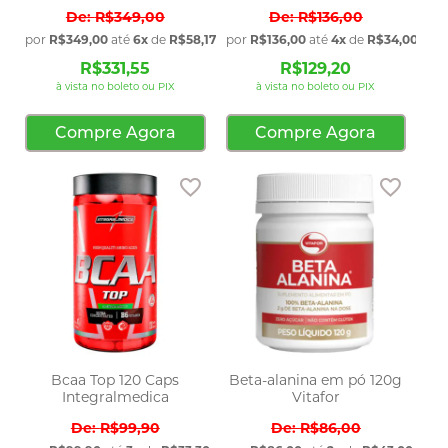
R$349,00
R$136,00
por
R$349,00
até
6x
de
R$58,17
sem juros
por
R$136,00
até
4x
de
R$34,00
sem 
R$331,55
R$129,20
à vista no boleto ou PIX
à vista no boleto ou PIX
Compre Agora
Compre Agora
Adicionar aos favoritos
Adicio
Bcaa Top 120 Caps
Beta-alanina em pó 120g
Integralmedica
Vitafor
R$99,90
R$86,00