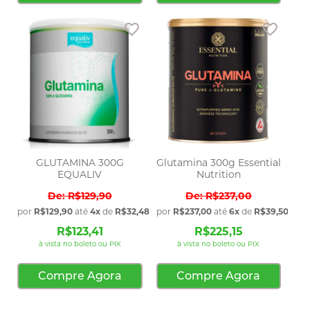
Adicionar aos favoritos
Adicio
GLUTAMINA 300G
Glutamina 300g Essential
EQUALIV
Nutrition
R$129,90
R$237,00
por
R$129,90
até
4x
de
R$32,48
sem juros
por
R$237,00
até
6x
de
R$39,50
sem 
R$123,41
R$225,15
à vista no boleto ou PIX
à vista no boleto ou PIX
Compre Agora
Compre Agora