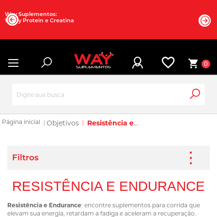
Way Suplementos:
Whey Protein e Creatina
0
Objetivos
Resistência e Endurance
RESISTÊNCIA E ENDURANCE
Resistência e Endurance
: encontre suplementos para corrida que
elevam sua energia, retardam a fadiga e aceleram a recuperação.