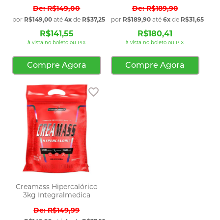
R$149,00
R$189,90
por
R$149,00
até
4x
de
R$37,25
sem juros
por
R$189,90
até
6x
de
R$31,65
sem 
R$141,55
R$180,41
à vista no boleto ou PIX
à vista no boleto ou PIX
Compre Agora
Compre Agora
Adicionar aos favoritos
Creamass Hipercalórico
3kg Integralmedica
R$149,99