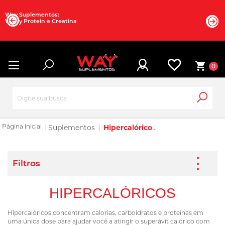
Way Suplementos:
Whey Protein e Creatina
0
Suplementos
Hipercalóricos
HIPERCALÓRICOS
Hipercalóricos concentram calorias, carboidratos e proteínas em
uma única dose para ajudar você a atingir o superávit calórico com