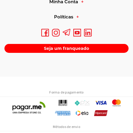
Minha Conta
Praticidade para atingir
superávit calórico
Políticas
Opções com creatina e vitaminas
Seja um franqueado
Para quem faz sentido
Se você treina buscando ganho de massa e tem dificuldade de
comer bastante, um hipercalórico ajuda a completar as calorias. Já
quem come bem e mantém superávit pela alimentação pode não
precisar dele.
O que observar no rótulo
Forma de pagamento
Compare calorias, gramas de carboidrato e de proteína por dose,
teor de açúcar e o tamanho real da porção. Muitas marcas indicam
doses grandes (100 g ou mais), então o custo por refeição varia
bastante.
Métodos de envio