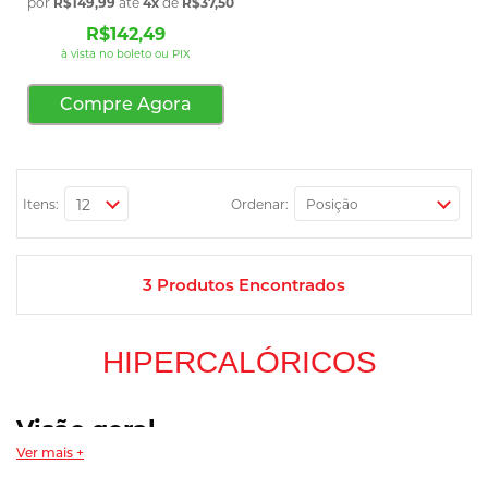
por
R$149,99
até
4x
de
R$37,50
sem juros
R$142,49
à vista no boleto ou PIX
Compre Agora
Itens:
Ordenar:
3
Produtos Encontrados
HIPERCALÓRICOS
Visão geral
Ver mais +
Hipercalóricos, também chamados de mass gainers, são
suplementos que reúnem uma alta
densidade calórica
por porção,