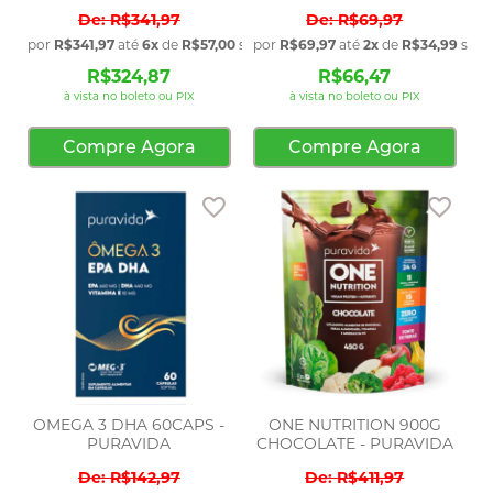
PURAVI
R$341,97
R$69,97
por
R$341,97
até
6x
de
R$57,00
sem juros
por
R$69,97
até
2x
de
R$34,99
sem 
R$324,87
R$66,47
à vista no boleto ou PIX
à vista no boleto ou PIX
Compre Agora
Compre Agora
Adicionar aos favoritos
Adic
OMEGA 3 DHA 60CAPS -
ONE NUTRITION 900G
PURAVIDA
CHOCOLATE - PURAVIDA
R$142,97
R$411,97