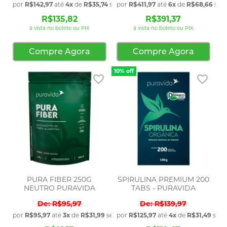
por
R$142,97
até
4x
de
R$35,74
sem juros
por
R$411,97
até
6x
de
R$68,66
sem 
R$135,82
R$391,37
à vista no boleto ou PIX
à vista no boleto ou PIX
Compre Agora
Compre Agora
10% off
Adicionar aos favoritos
Adic
PURA FIBER 250G
SPIRULINA PREMIUM 200
NEUTRO PURAVIDA
TABS - PURAVIDA
R$95,97
R$139,97
por
R$95,97
até
3x
de
R$31,99
sem juros
por
R$125,97
até
4x
de
R$31,49
sem 