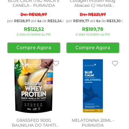
BLUE CALM 175G MACA E
Collagen Protein 450g
CANELA - PURAVIDA
Abacaxi C/ Hortelã
Puravida
R$128,97
R$221,97
por
R$128,97
até
4x
de
R$32,24
sem juros
por
R$199,77
até
6x
de
R$33,30
sem 
R$122,52
R$189,78
à vista no boleto ou PIX
à vista no boleto ou PIX
Compre Agora
Compre Agora
Adicionar aos favoritos
Adic
GRASSFED 900G
MELATONINA 20ML -
BAUNILHA DO TAHITI
PURAVIDA