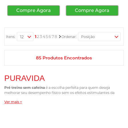
Compre Agora
Compre Agora
Página
Você esta lendo a pagina
Página
Página
Página
Página
Página
Página
Página
Página
Próximo
1
2
3
4
5
6
7
8
Itens:
Ordenar:
85
Produtos Encontrados
PURAVIDA
Pré treino sem cafeína
é a escolha perfeita para quem deseja
melhorar seu desempenho físico sem os efeitos estimulantes da
cafeína. Na WAY SUPLEMENTOS você encontra as melhores opções
Ver mais +
que garantem mais foco, resistência e energia, tudo sem acelerar o
ritmo cardíaco ou prejudicar o sono.
Por que escolher um Pré treino