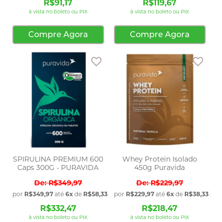
R$91,17
R$119,67
à vista no boleto ou PIX
à vista no boleto ou PIX
Compre Agora
Compre Agora
Adicionar aos favoritos
Adic
SPIRULINA PREMIUM 600
Whey Protein Isolado
Caps 300G - PURAVIDA
450g Puravida
R$349,97
R$229,97
por
R$349,97
até
6x
de
R$58,33
sem juros
por
R$229,97
até
6x
de
R$38,33
sem
R$332,47
R$218,47
à vista no boleto ou PIX
à vista no boleto ou PIX