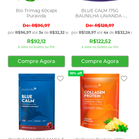
Bio Trimag 60caps
BLUE CALM 175G
Puravida
BAUNILHA LAVANDA -
PURAVI
R$96,97
R$128,97
por
R$96,97
até
3x
de
R$32,32
sem juros
por
R$128,97
até
4x
de
R$32,24
sem 
R$92,12
R$122,52
à vista no boleto ou PIX
à vista no boleto ou PIX
Compre Agora
Compre Agora
10% off
Adicionar aos favoritos
Adic