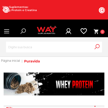
Way Suplementos:
Whey Protein e Creatina
0
Puravida