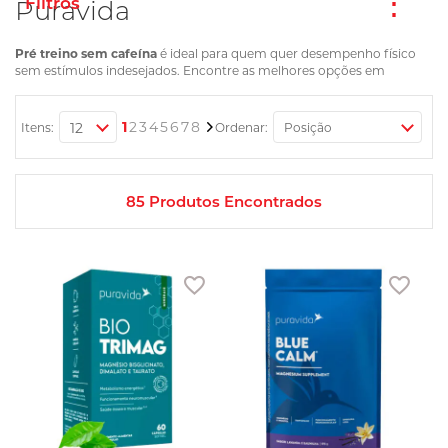
Puravida
Pré treino sem cafeína
é ideal para quem quer desempenho físico
sem estímulos indesejados. Encontre as melhores opções em
suplementos que garantem energia e foco.
Página
Você esta lendo a pagina
Página
Página
Página
Página
Página
Página
Página
Página
Próximo
1
2
3
4
5
6
7
8
Itens:
Ordenar:
85
Produtos Encontrados
Adicionar aos favoritos
Adic