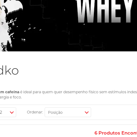
dko
em cafeína
é ideal para quem quer desempenho físico sem estímulos inde
rgia e foco.
Ordenar:
6
Produtos Encon