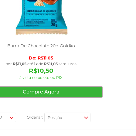
Barra De Chocolate 20g Goldko
R$11,05
por
R$11,05
até
1x
de
R$11,05
sem juros
R$10,50
à vista no boleto ou PIX
Compre Agora
Ordenar: