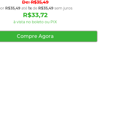
R$35,49
por
R$35,49
até
1x
de
R$35,49
sem juros
R$33,72
à vista no boleto ou PIX
Compre Agora
avoritos