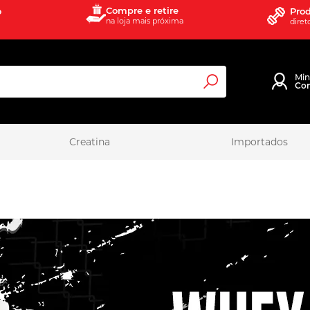
Compre e retire
o
Prod
na loja mais próxima
diret
Mi
Co
Pesquisa
Creatina
Importados