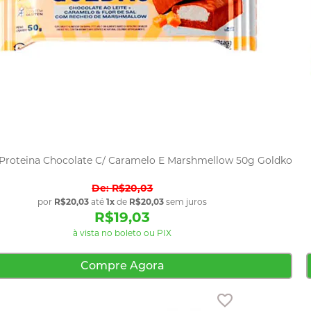
 Proteina Chocolate C/ Caramelo E Marshmellow 50g Goldko
R$20,03
por
R$20,03
até
1x
de
R$20,03
sem juros
R$19,03
à vista no boleto ou PIX
Compre Agora
Adicionar aos f