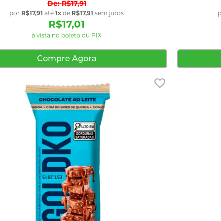
R$17,91
por
R$17,91
até
1x
de
R$17,91
sem juros
R$17,01
à vista no boleto ou PIX
Compre Agora
Adicionar aos f