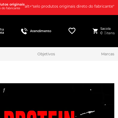
utos originais
alt="selo produtos originais direto do fabricante"
o do fabricante
Sacola
nha
Atendimento
|
nta
0
itens
Objetivos
Marcas