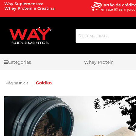
Way Suplementos:
Cartão de crédit
Whey Protein e Creatina
em até 6X sem juros
Pesquisa
Categorias
Whey Protein
Goldko