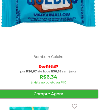
Bombom Goldko
R$6,67
por
R$6,67
até
1x
de
R$6,67
sem juros
R$6,34
à vista no boleto ou PIX
Compre Agora
avoritos
Adicionar aos favo