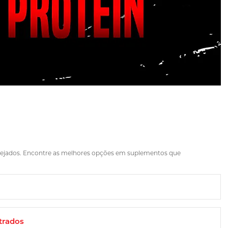
sejados. Encontre as melhores opções em suplementos que
trados