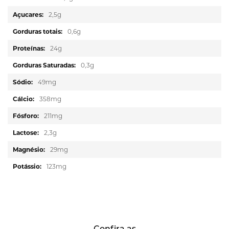
2,5g
0,6g
24g
0,3g
49mg
358mg
211mg
2,3g
29mg
123mg
Confira as