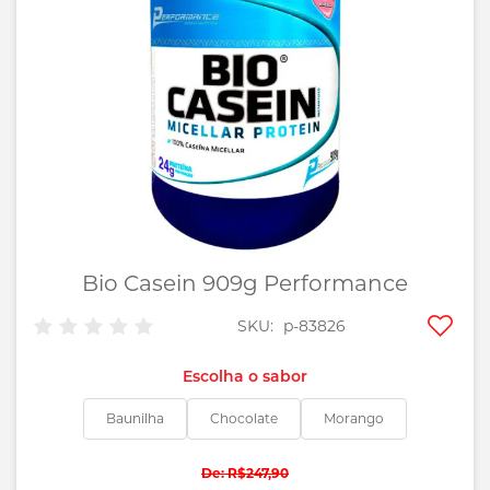
imagens
Bio Casein 909g Performance
Saltar
para
o
Adic
SKU
p-83826
início
aos
da
favo
sabor
Galeria
de
Baunilha
Chocolate
Morango
imagens
R$247,90