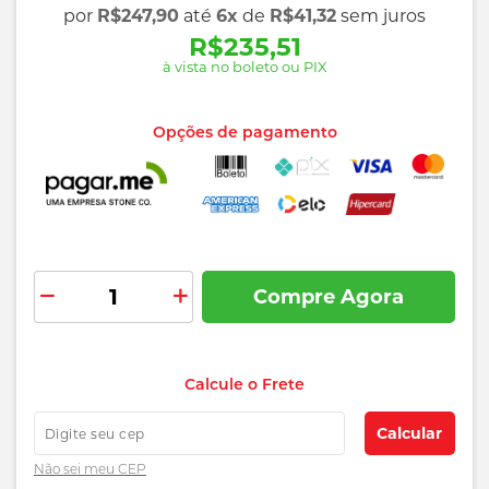
por
R$247,90
até
6x
de
R$41,32
sem juros
R$235,51
à vista no boleto ou PIX
Opções de pagamento
Compre Agora
Adicionar
aos
preços
favoritos
Calcule o Frete
e
prazos
Calcular
de
Não sei
meu CEP
entrega