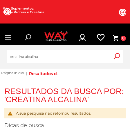
Way Suplementos:
Whey Protein e Creatina
0
Resultados da busca por: 'creatina alcalina'
RESULTADOS DA BUSCA POR:
'CREATINA ALCALINA'
A sua pesquisa não retornou resultados.
Dicas de busca