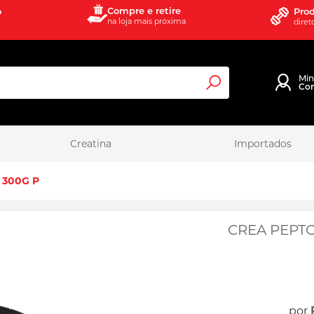
Compre e retire
o
Prod
na loja mais próxima
diret
Mi
Co
Pesquisa
Creatina
Importados
300G P
CREA PEPT
por