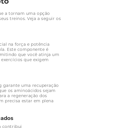
pto
que a tornam uma opção
eus treinos. Veja a seguir os
al na força e potência
ula. Este componente é
rmitindo que você atinja um
 exercícios que exigem
 garante uma recuperação
 que os aminoácidos sejam
ara a regeneração dos
em precisa estar em plena
gados
contribui