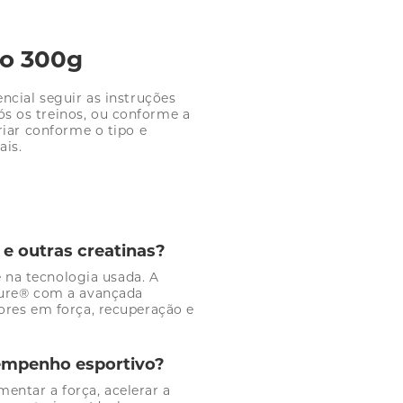
to 300g
ncial seguir as instruções
 os treinos, ou conforme a
riar conforme o tipo e
ais.
 e outras creatinas?
e na tecnologia usada. A
pure® com a avançada
ores em força, recuperação e
sempenho esportivo?
ntar a força, acelerar a