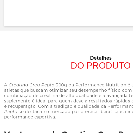
Saltar
para
o
início
da
Galeria
Detalhes
de
DO PRODUTO
imagens
A
Creatina Crea Pepto
300g da Performance Nutrition é a
atletas que buscam otimizar seu desempenho físico com 
combinação de creatina de alta qualidade e a avançada t
suplemento é ideal para quem deseja resultados rápidos 
e recuperação. Com a tradição e qualidade da Performanc
Pepto
se destaca no mercado por oferecer benefícios inc
performance esportiva.