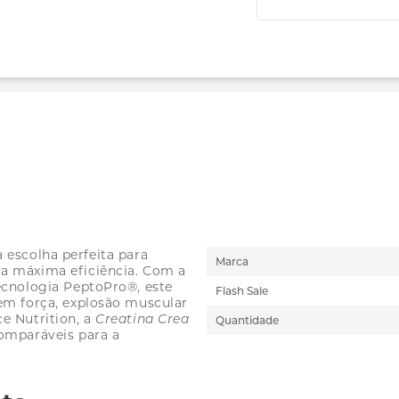
 escolha perfeita para
Mais
Marca
a máxima eficiência. Com a
informações
ecnologia PeptoPro®, este
Flash Sale
em força, explosão muscular
e Nutrition, a
Creatina Crea
Quantidade
omparáveis para a