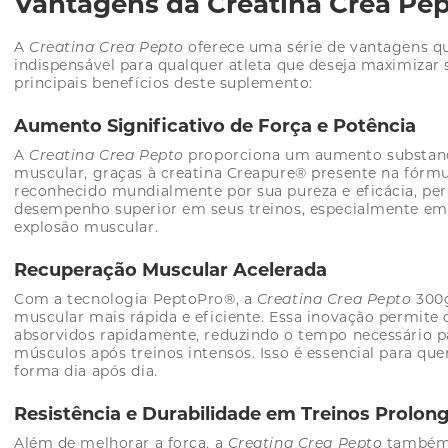
Vantagens da Creatina Crea Pe
A
Creatina Crea Pepto
oferece uma série de vantagens 
indispensável para qualquer atleta que deseja maximizar s
principais benefícios deste suplemento:
Aumento Significativo de Força e Potência
A
Creatina Crea Pepto
proporciona um aumento substanci
muscular, graças à creatina Creapure® presente na fórm
reconhecido mundialmente por sua pureza e eficácia, pe
desempenho superior em seus treinos, especialmente em
explosão muscular.
Recuperação Muscular Acelerada
Com a tecnologia PeptoPro®, a
Creatina Crea Pepto
300g
muscular mais rápida e eficiente. Essa inovação permite
absorvidos rapidamente, reduzindo o tempo necessário p
músculos após treinos intensos. Isso é essencial para qu
forma dia após dia.
Resistência e Durabilidade em Treinos Prolon
Além de melhorar a força, a
Creatina Crea Pepto
também 