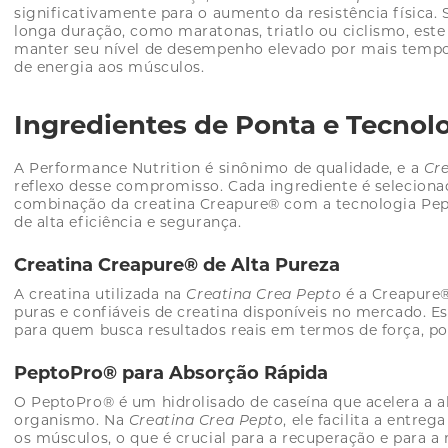
significativamente para o aumento da resistência física. 
longa duração, como maratonas, triatlo ou ciclismo, est
manter seu nível de desempenho elevado por mais tempo
de energia aos músculos.
Ingredientes de Ponta e Tecnol
A Performance Nutrition é sinônimo de qualidade, e a
Cr
reflexo desse compromisso. Cada ingrediente é seleciona
combinação da creatina Creapure® com a tecnologia Pe
de alta eficiência e segurança.
Creatina Creapure® de Alta Pureza
A creatina utilizada na
Creatina Crea Pepto
é a Creapure
puras e confiáveis de creatina disponíveis no mercado. Es
para quem busca resultados reais em termos de força, po
PeptoPro® para Absorção Rápida
O PeptoPro® é um hidrolisado de caseína que acelera a a
organismo. Na
Creatina Crea Pepto
, ele facilita a entre
os músculos, o que é crucial para a recuperação e para a