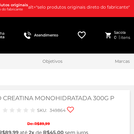
utos originais
alt="selo produtos originais direto do fabricante"
o do fabricante
Sacola
nha
Atendimento
|
nta
0
itens
Objetivos
Marcas
O CREATINA MONOHIDRATADA 300G P
Adicionar
SKU
349864
aos
favoritos
R$89,99
R$89,99
até
2x
de
R$45,00
sem juros