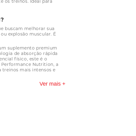
 os treinos. Ideal para
g?
que buscam melhorar sua
a ou explosão muscular. É
é um suplemento premium
logia de absorção rápida
cial físico, este é o
 Performance Nutrition, a
 treinos mais intensos e
Ver mais +