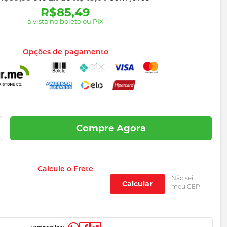
R$85,49
à vista no boleto ou PIX
Opções de pagamento
Compre Agora
Adicionar
aos
preços
favoritos
Calcule o Frete
e
Não sei
Calcular
meu CEP
prazos
de
entrega