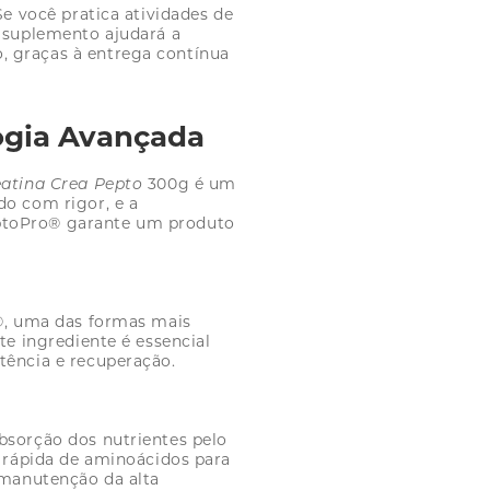
Se você pratica atividades de
e suplemento ajudará a
, graças à entrega contínua
ogia Avançada
eatina Crea Pepto
300g é um
do com rigor, e a
ptoPro® garante um produto
®, uma das formas mais
te ingrediente é essencial
tência e recuperação.
bsorção dos nutrientes pelo
ga rápida de aminoácidos para
 manutenção da alta