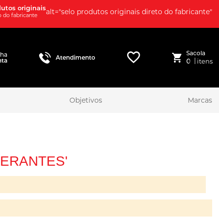
utos originais
alt="selo produtos originais direto do fabricante"
o do fabricante
Sacola
nha
Atendimento
|
nta
0
itens
Objetivos
Marcas
GERANTES'