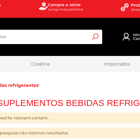
Compre e retire
o
Prod
na loja mais próxima
diret
Mi
Co
Pesquisa
Creatina
Importados
as refrigerantes'
'SUPLEMENTOS BEBIDAS REFRI
ed for relevant content.
 pesquisa não retornou resultados.