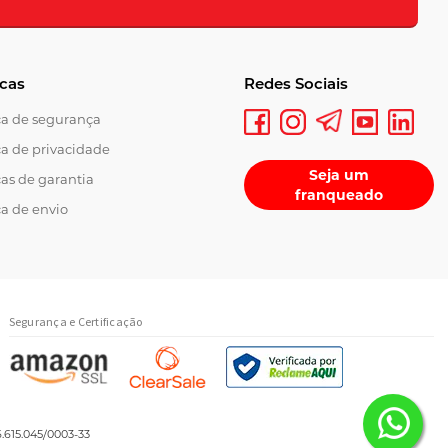
icas
Redes Sociais
ica de segurança
ca de privacidade
Seja um
cas de garantia
franqueado
ca de envio
Segurança e Certificação
.615.045/0003-33