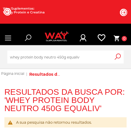
Way Suplementos:
Whey Protein e Creatina
0
Resultados da busca por: 'whey protein body neutro 450g equaliv'
RESULTADOS DA BUSCA POR:
'WHEY PROTEIN BODY
NEUTRO 450G EQUALIV'
A sua pesquisa não retornou resultados.