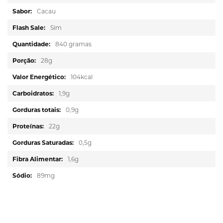
informações
Cacau
Sim
840 gramas
28g
104kcal
1,9g
0,9g
22g
0,5g
1,6g
89mg