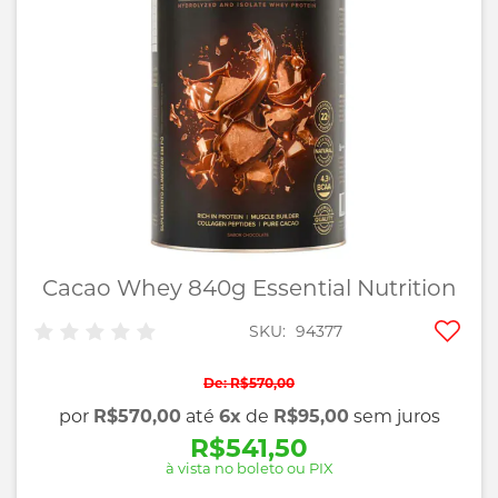
imagens
Cacao Whey 840g Essential Nutrition
Saltar
para
o
Adic
SKU
94377
início
aos
da
favo
R$570,00
Galeria
por
R$570,00
até
6x
de
R$95,00
sem juros
de
imagens
R$541,50
à vista no boleto ou PIX