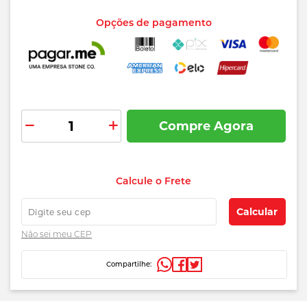
Opções de pagamento
Compre Agora
Adicionar
aos
preços
favoritos
Calcule o Frete
e
prazos
Calcular
de
Não sei
meu CEP
entrega
Compartilhe: