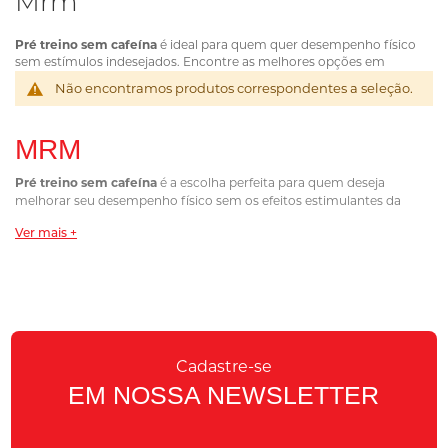
Mrm
Pré treino sem cafeína
é ideal para quem quer desempenho físico
sem estímulos indesejados. Encontre as melhores opções em
suplementos que garantem energia e foco.
Não encontramos produtos correspondentes a seleção.
MRM
Pré treino sem cafeína
é a escolha perfeita para quem deseja
melhorar seu desempenho físico sem os efeitos estimulantes da
cafeína. Na WAY SUPLEMENTOS você encontra as melhores opções
Ver mais +
que garantem mais foco, resistência e energia, tudo sem acelerar o
ritmo cardíaco ou prejudicar o sono.
Por que escolher um Pré treino
sem cafeína?
Cadastre-se
Muitos atletas e praticantes de atividades físicas procuram opções
EM NOSSA NEWSLETTER
de suplementação pré-treino que sejam eficientes sem causar
efeitos indesejados como ansiedade ou insônia. O
pré treino sem
cafeína
oferece uma alternativa eficaz, garantindo: