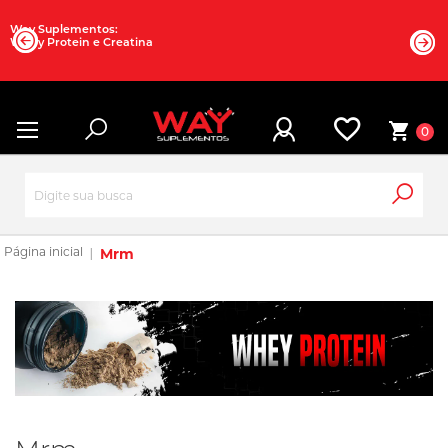
Way Suplementos:
Whey Protein e Creatina
0
Mrm