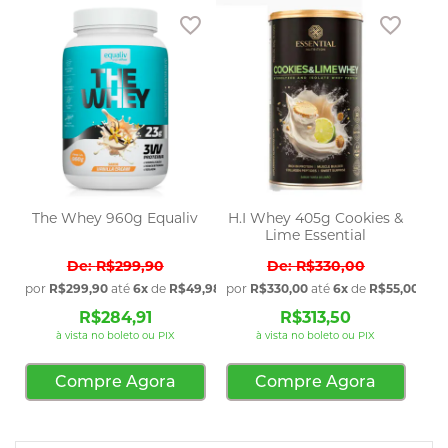
Adicionar aos favoritos
Adicio
The Whey 960g Equaliv
H.I Whey 405g Cookies &
Lime Essential
R$299,90
R$330,00
por
R$299,90
até
6x
de
R$49,98
sem juros
por
R$330,00
até
6x
de
R$55,00
sem 
R$284,91
R$313,50
à vista no boleto ou PIX
à vista no boleto ou PIX
Compre Agora
Compre Agora