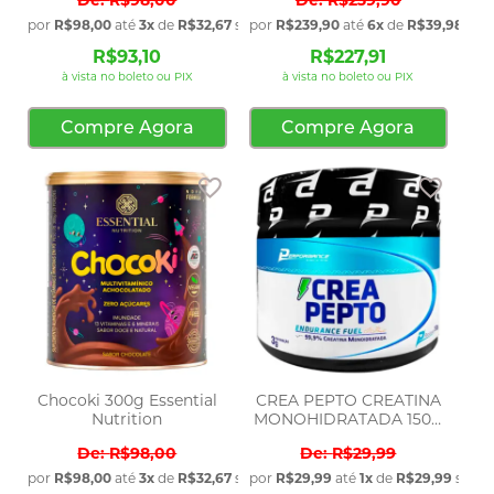
por
R$98,00
até
3x
de
R$32,67
sem juros
por
R$239,90
até
6x
de
R$39,98
sem 
R$93,10
R$227,91
à vista no boleto ou PIX
à vista no boleto ou PIX
Compre Agora
Compre Agora
Adicionar aos favoritos
Adicio
Chocoki 300g Essential
CREA PEPTO CREATINA
Nutrition
MONOHIDRATADA 150G
P
R$98,00
R$29,99
por
R$98,00
até
3x
de
R$32,67
sem juros
por
R$29,99
até
1x
de
R$29,99
sem j