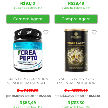
R$93,10
R$28,49
à vista no boleto ou PIX
à vista no boleto ou PIX
Compre Agora
Compre Agora
Adicionar aos favoritos
Adicio
CREA PEPTO CREATINA
VANILLA WHEY 375G
MONOHIDRATADA 300G
ESSENTIAL NUTRITION
P
R$89,99
R$330,00
por
R$89,99
até
2x
de
R$45,00
sem juros
por
R$330,00
até
6x
de
R$55,00
sem 
R$85,49
R$313,50
à vista no boleto ou PIX
à vista no boleto ou PIX