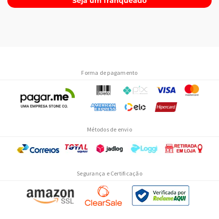
Seja um franqueado
Guia de compra
Antes de escolher um item da lista de
mais vendidos
, você deve
conferir três pontos no rótulo:
composição
por porção, forma de
Forma de pagamento
uso recomendada e número de
registro na Anvisa
. Esses dados
garantem que o produto é regularizado e ajudam a comparar
concentração de ativos entre marcas.
O que checar no rótulo
Verifique a quantidade de proteína, creatina ou vitamina por
dose
,
Métodos de envio
não apenas o peso total da embalagem. Compare também se o
produto tem certificações de pureza ou testes de terceiros,
especialmente em categorias como whey e creatina, onde a
variação de qualidade entre marcas é grande.
Segurança e Certificação
Combinando categorias
É comum combinar uma proteína com creatina, ou um
multivitamínico com ômega-3, dependendo do seu objetivo diário.
Se você tem dúvida sobre combinação de suplementos, um