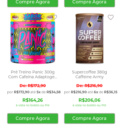
Compre Agora
Compre Agora
Adicionar aos favoritos
Adicio
Pré Treino Panic 300g
Supercoffee 380g
Com Cafeína Adaptogen
Caffeine Army
Science
R$172,90
R$216,90
por
R$172,90
até
5x
de
R$34,58
sem juros
por
R$216,90
até
6x
de
R$36,15
sem 
R$164,26
R$206,06
à vista no boleto ou PIX
à vista no boleto ou PIX
Compre Agora
Compre Agora