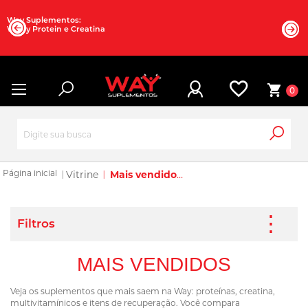
Way Suplementos:
Whey Protein e Creatina
0
Vitrine
Mais vendidos
MAIS VENDIDOS
Veja os suplementos que mais saem na Way: proteínas, creatina,
multivitamínicos e itens de recuperação. Você compara