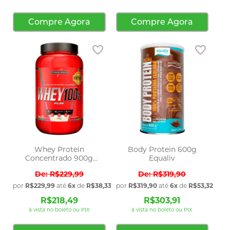
Compre Agora
Compre Agora
Adicionar aos favoritos
Adicio
Whey Protein
Body Protein 600g
Concentrado 900g
Equaliv
Integralmedica
R$229,99
R$319,90
por
R$229,99
até
6x
de
R$38,33
sem juros
por
R$319,90
até
6x
de
R$53,32
sem 
R$218,49
R$303,91
à vista no boleto ou PIX
à vista no boleto ou PIX