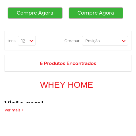
Compre Agora
Compre Agora
Itens:
Ordenar:
6
Produtos Encontrados
WHEY HOME
Visão geral
Ver mais +
O
whey protein
é a proteína extraída do soro do leite, obtida
durante o processo de fabricação de queijos. É uma das fontes
proteicas mais estudadas e utilizadas por quem busca
complementar a ingestão diária de proteínas na dieta, seja para