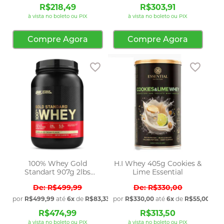
R$218,49
R$303,91
à vista no boleto ou PIX
à vista no boleto ou PIX
Compre Agora
Compre Agora
Adicionar aos favoritos
Adicio
100% Whey Gold
H.I Whey 405g Cookies &
Standart 907g 2lbs
Lime Essential
Optimum Nutrition
R$499,99
R$330,00
por
R$499,99
até
6x
de
R$83,33
sem juros
por
R$330,00
até
6x
de
R$55,00
sem 
R$474,99
R$313,50
à vista no boleto ou PIX
à vista no boleto ou PIX