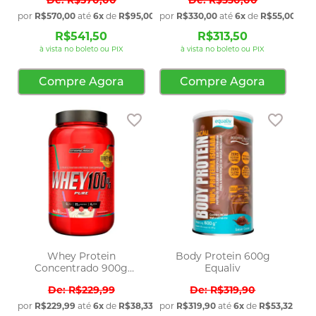
por
R$570,00
até
6x
de
R$95,00
sem juros
por
R$330,00
até
6x
de
R$55,00
sem 
R$541,50
R$313,50
à vista no boleto ou PIX
à vista no boleto ou PIX
Compre Agora
Compre Agora
Adicionar aos favoritos
Adicio
Whey Protein
Body Protein 600g
Concentrado 900g
Equaliv
Integralmedica
R$229,99
R$319,90
por
R$229,99
até
6x
de
R$38,33
sem juros
por
R$319,90
até
6x
de
R$53,32
sem 