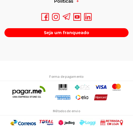
Políticas
Guia de compra
Seja um franqueado
Para escolher bem, você precisa olhar além do preço promocional.
Compare a quantidade de proteína por porção (geralmente entre
20g e 30g), o número de doses por embalagem e o custo por
grama de proteína — isso ajuda a entender o real
custo-benefício
.
Verifique também se o produto é
concentrado
,
isolado
ou
hidrolisado
, já que cada tipo tem processo de filtragem diferente e
isso impacta no teor de lactose, gordura e velocidade de absorção.
Forma de pagamento
O que checar no rótulo
Confira a lista de ingredientes, a tabela nutricional completa, o
número de registro no órgão sanitário competente e o prazo de
validade. Produtos com informações claras e completas tendem a
ser mais confiáveis.
Métodos de envio
Procedência e originalidade
Dê preferência a fornecedores que informam lote, validade e canal