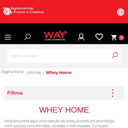
Way Suplementos:
Whey Protein e Creatina
0
Vitrine
Whey Home
WHEY HOME
Você encontra aqui uma seleção de whey protein em promoção,
com opções concentradas, isoladas e hidrolisadas. Compare