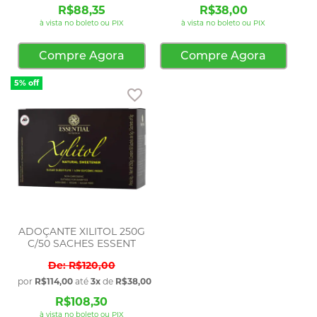
R$88,35
R$38,00
à vista no boleto ou PIX
à vista no boleto ou PIX
Compre Agora
Compre Agora
5% off
Adicionar aos favoritos
ADOÇANTE XILITOL 250G
C/50 SACHES ESSENT
R$120,00
por
R$114,00
até
3x
de
R$38,00
sem juros
R$108,30
à vista no boleto ou PIX