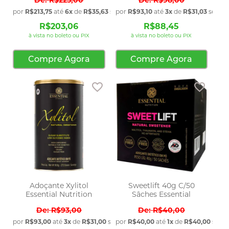
por
R$213,75
até
6x
de
R$35,63
sem juros
por
R$93,10
até
3x
de
R$31,03
sem ju
R$203,06
R$88,45
à vista no boleto ou PIX
à vista no boleto ou PIX
Compre Agora
Compre Agora
Adicionar aos favoritos
Adicio
Adoçante Xylitol
Sweetlift 40g C/50
Essential Nutrition
Sâches Essential
R$93,00
R$40,00
por
R$93,00
até
3x
de
R$31,00
sem juros
por
R$40,00
até
1x
de
R$40,00
sem j