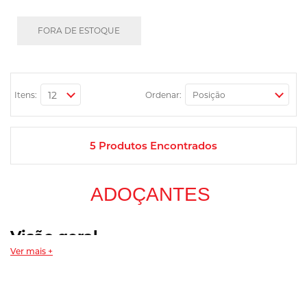
FORA DE ESTOQUE
Itens:
Ordenar:
5
Produtos Encontrados
ADOÇANTES
Visão geral
Ver mais +
Adoçantes são substitutos do açúcar usados para dar sabor doce a
bebidas e receitas, com valor calórico reduzido ou nulo
dependendo do tipo de edulcorante. Cada produto tem uma
composição própria, então vale conferir o rótulo antes de decidir