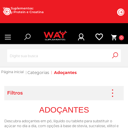
Way Suplementos:
Whey Protein e Creatina
0
Categorias
Adoçantes
ADOÇANTES
Descubra adoçantes em pó, líquido ou tablete para substituir o
açúcar no dia a dia, com opções à base de stevia, sucralose, xilitol e