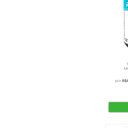
Palatinose
2.2 Kg
Hipercalóricos
Repositor Hidroeletrolítico
Prebióticos e Probióticos
Pos-Treino
L-Carnitina
Aminoácidos
Carboidrato
Carboidrato em Gel
M
Achocolatado e Formulas
Fibras
por
R$
Beta-alanina
Testo e Libido
Categorias
Adoçantes
Xylitol
Snacks