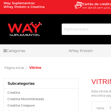
Way Suplementos:
Cartão de crédit
Whey Protein e Creatina
em até 6X sem juros
Pesquisa
Categorias
Whey Protein
Vitrine
VITR
Esta vitrine
Creatina
encontra opç
Creatina Monohidratada
Creatina Creapure
Itens: