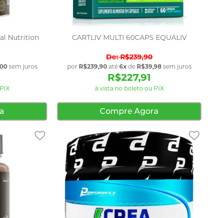
l Nutrition
CARTLIV MULTI 60CAPS EQUALIV
R$239,90
,00
sem juros
por
R$239,90
até
6x
de
R$39,98
sem juros
R$227,91
 PIX
à vista no boleto ou PIX
a
Compre Agora
Adicionar aos favoritos
Adici