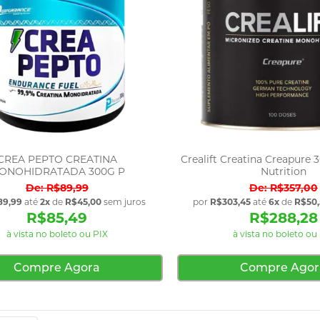
CREA PEPTO CREATINA
Crealift Creatina Creapure 
ONOHIDRATADA 300G P
Nutrition
R$89,99
R$357,00
89,99
até
2x
de
R$45,00
sem juros
por
R$303,45
até
6x
de
R$50,
R$85,49
R$288,28
à vista no boleto ou PIX
à vista no boleto ou
Compre Agora
Compre Agor