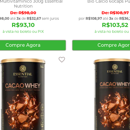
 Multivitamínico 300g Essential
Bio Calcio 60caps P
Nutrition
R$98,00
R$108,97
98,00
até
3x
de
R$32,67
sem juros
por
R$108,97
até
3x
de
R$36,
R$93,10
R$103,52
à vista no boleto ou PIX
à vista no boleto ou
Compre Agora
Compre Agor
Adicionar aos favoritos