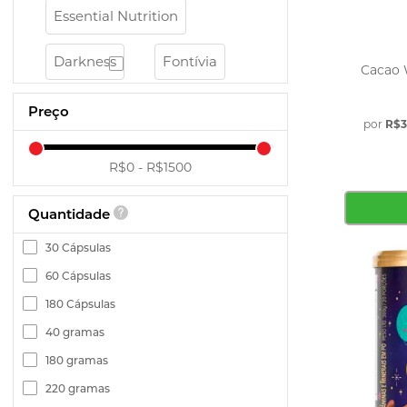
Cafeína
Essential Nutrition
ZMA
Melatonina
Darkness
Fontívia
Cacao 
Maca Peruana
Antioxidandes
Preço
por
R$3
Fitoterápicos
Cúrcuma
R$0 - R$1500
Própolis
Objetivos
Quantidade
Dieta e Emagrecimento
30 Cápsulas
Força
Resistência e Endurance
60 Cápsulas
Ganho de Massa
180 Cápsulas
Saúde e Energia Mental
40 gramas
Foco e Concentração
180 gramas
Sênior 60+
220 gramas
Ansiedade e Stress