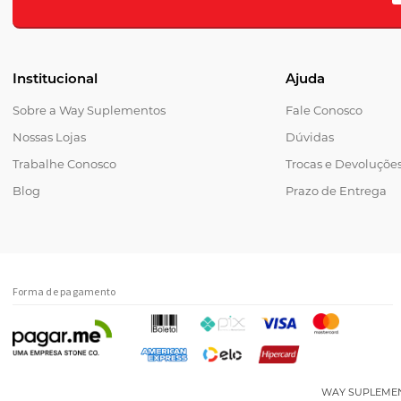
Guia d
Institucional
Ajuda
Antes de esc
sanitário co
Sobre a Way Suplementos
Fale Conosco
Nossas Lojas
Dúvidas
O que ob
Trabalhe Conosco
Trocas e Devoluçõe
Verifique a 
quanto mais 
Blog
Prazo de Entrega
Como esc
Se seu foco é
costuma ser 
leitura do rót
Forma de pagamento
Compa
Para facilita
WAY SUPLEMENTOS