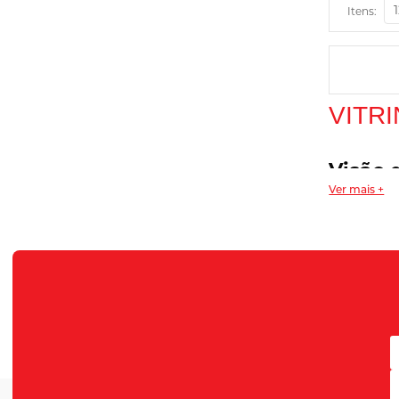
Chocolates
Itens:
Importados
Vitrine
Ofertas
Destaques
VITR
Oferta relâmpago
Mais vendidos
Visão 
Whey Home
Ver mais +
Creatina Home
A
vitrine de
você encontr
Promoção 20% OFF
cada item.
POS-TREINO
Suplementos 
algum nutrie
objetivo e, 
Proteína
proteína