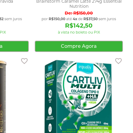
uravida
Brainstorm Caramel Latte 274g Essential
Nutrition
R$150,00
32
sem juros
por
R$150,00
até
4x
de
R$37,50
sem juros
R$142,50
 PIX
à vista no boleto ou PIX
a
Compre Agora
Adicionar aos favoritos
Adici