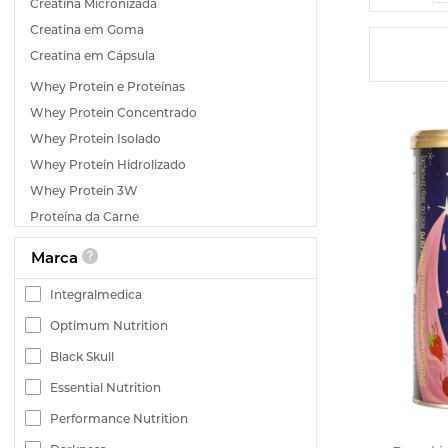
Creatina Micronizada
Creatina em Goma
Creatina em Cápsula
Whey Protein e Proteínas
Whey Protein Concentrado
Whey Protein Isolado
Whey Protein Hidrolizado
Whey Protein 3W
Proteína da Carne
Proteína Vegana
Marca
Proteína do Colágeno
Integralmedica
Colágeno
Colágeno Tipo 1
Optimum Nutrition
Colágeno Tipo 2
Black Skull
Colágeno Hidrolisado
Essential Nutrition
Colágeno Verisol
Performance Nutrition
Pré-treino