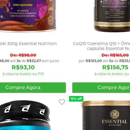
oki 300g Essential Nutrition
CoQ10 Coenzima Q10 + Ôm
capsulas Essential Nu
R$98,00
R$165,00
98,00
até
3x
de
R$32,67
sem juros
por
R$165,00
até
5x
de
R$33,
R$93,10
R$156,75
à vista no boleto ou PIX
à vista no boleto ou
Compre Agora
Compre Agor
15% off
Adicionar aos favoritos