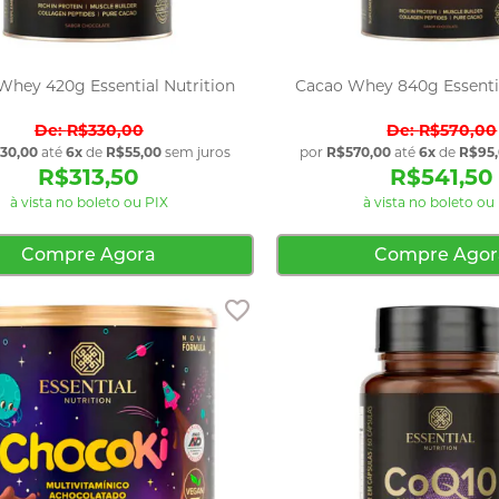
Whey 420g Essential Nutrition
Cacao Whey 840g Essentia
R$330,00
R$570,00
30,00
até
6x
de
R$55,00
sem juros
por
R$570,00
até
6x
de
R$95
R$313,50
R$541,50
à vista no boleto ou PIX
à vista no boleto ou
Compre Agora
Compre Agor
Adicionar aos favoritos