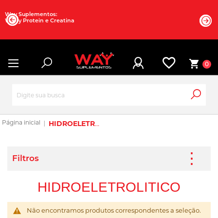
Way Suplementos:
Whey Protein e Creatina
0
HIDROELETROLITICO
HIDROELETROLITICO
Não encontramos produtos correspondentes a seleção.