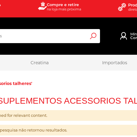
Compre e retire
o
Prod
na loja mais próxima
diret
Mi
Co
Pesquisa
Creatina
Importados
rios talheres'
'SUPLEMENTOS ACESSORIOS TA
ed for relevant content.
 pesquisa não retornou resultados.