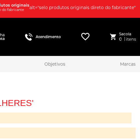
utos originais
alt="selo produtos originais direto do fabricante"
o do fabricante
Sacola
nha
Atendimento
|
nta
0
itens
Objetivos
Marcas
LHERES'