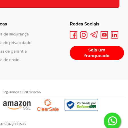
icas
Redes Sociais
ica de segurança
ca de privacidade
Seja um
cas de garantia
franqueado
ca de envio
Segurança e Certificação
.615.045/0003-33