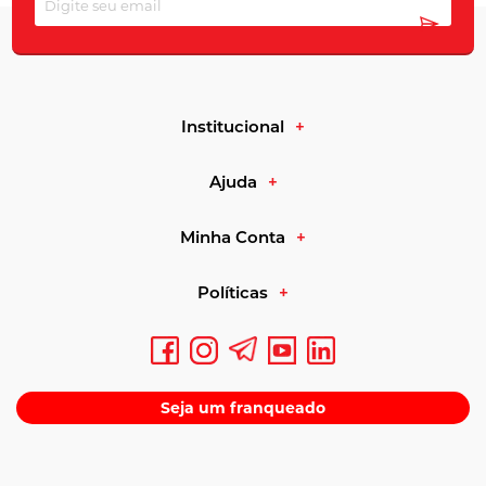
Termogênicos
com cafeína, chá verde ou extratos
vegetais
Fibras solúveis para rotina alimentar
Institucional
Ajuda
L-carnitina
associada ao metabolismo lipídico
Minha Conta
Políticas
Fórmulas com registro e ficha técnica declarada
Seja um franqueado
Guia de compra
Para escolher um suplemento dentro dessa categoria, observe
primeiro a dose do ativo principal por porção e compare com a