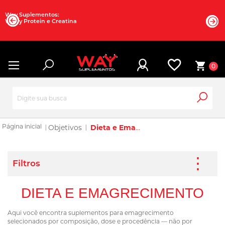
Way Suplementos:
Whey Protein e Creatina
0
Objetivos
Dieta e Emagrecimento
DIETA E EMAGRECIMENTO
Aqui você encontra suplementos para emagrecimento
selecionados por composição, dose e procedência — não por